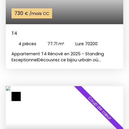
730
€ /mois CC
T4
4
pièces
77.71
m²
Lure 70200
Appartement T4 Rénové en 2025 - Standing
ExceptionnelDécouvrez ce bijou urbain où
modernité rime avec confort Un écrin de lumière
et d'élégancePlongez dans l'univers raffiné de cet
appartement T4 de 78 m², entièrement repensé
en 2025 pour allier modernité, confort et standing.
Chaque détail a été pensé pour créer un espace
de vie où il fait bon vivre, où chaque instant
Coup de cœur
devient une parenthèse de sérénité. Dès l'entrée,
vous serez séduit par l'ambiance chaleureuse et
lumineuse qui émane des pièces. Les grandes
baies vitrées laissent entrer une lumière
généreuse, mettant en valeur les matériaux