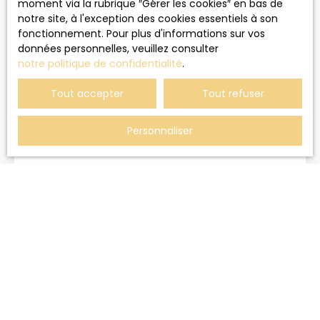
moment via la rubrique ″Gérer les cookies″ en bas de
Nouveauté
notre site, à l'exception des cookies essentiels à son
fonctionnement. Pour plus d'informations sur vos
données personnelles, veuillez consulter
notre politique de confidentialité
.
Tout accepter
Tout refuser
290
€ /mois HC
Personnaliser
STUDIO
1
pièce
26.21
m²
Lure 70200
Lure proche du centre studio situé au rdc
comprenant cuisine équipée, salon ou coin nuit,
salle de bains , wc avec espace buanderie, puits
de lumière. libre