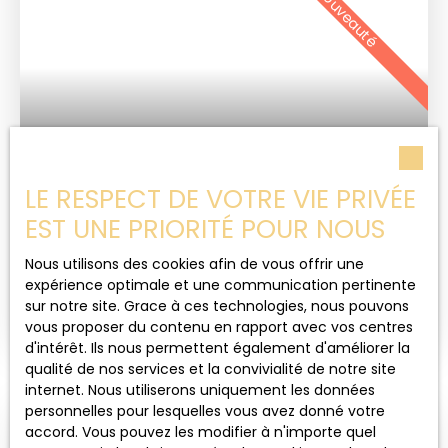
Nouveauté
à accueillir vos touches personnelles. À proximité,
vous trouverez une crèche et une maternelle à 10
min à pied, ainsi que plusieurs écoles élémentaires
à 5 min à pied. Un parc et jardin se trouve à 5 min
à pied, idéal pour des promenades relaxantes.
Plusieurs restaurants sont également à 5 min à
pied, offrant une variété de choix culinaires. Un
290
€ /mois CC
médecin généraliste est accessible à 10 min à
pied, et un hôpital se trouve à 15 min à pied. La
LE RESPECT DE VOTRE VIE PRIVÉE
fibre est éligible, garantissant une connexion
EST UNE PRIORITÉ POUR NOUS
STUDIO
internet haut débit.
1
pièce
23.45
m²
Lure 70200
Nous utilisons des cookies afin de vous offrir une
expérience optimale et une communication pertinente
Au centre de Lure, au calme ,studio rénové situé
sur notre site. Grace à ces technologies, nous pouvons
au 1er étage, proche tous commerces situé à
vous proposer du contenu en rapport avec vos centres
l'arrière d'un bâtiment . Dispo de suite ( provisions
d'intérêt. Ils nous permettent également d'améliorer la
pour les charges: eau froide+entretien et elec
qualité de nos services et la convivialité de notre site
communs)
internet. Nous utiliserons uniquement les données
personnelles pour lesquelles vous avez donné votre
accord. Vous pouvez les modifier à n'importe quel