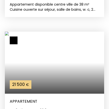
Appartement disponible centre ville de 38 m²
Cuisine ouverte sur séjour, salle de bains, w. c, 2
pièces à l'étage + garageChauffage électrique
atlantic. Pour plus de renseignements, Mr LARRIERE
Vivien tel: 0681010333
21 500
€
APPARTEMENT