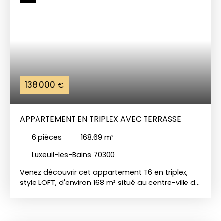
138 000
€
APPARTEMENT EN TRIPLEX AVEC TERRASSE
6
pièces
168.69
m²
Luxeuil-les-Bains 70300
Venez découvrir cet appartement T6 en triplex,
style LOFT, d'environ 168 m² situé au centre-ville de
Luxeuil Les Bains (70). Il est composé au 1er étage :
entrée avec grand placard - 1 chambre - 1 WC
séparé avec lavabo - cuisine équipée ouverte sur