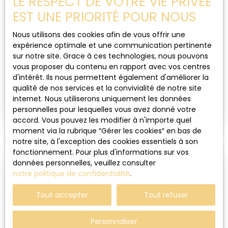
LE RESPECT DE VOTRE VIE PRIVÉE
Sous compromis
EST UNE PRIORITÉ POUR NOUS
Nous utilisons des cookies afin de vous offrir une
APPARTEMENT À VENDRE, 4 PIÈCES - LUXEUIL-
expérience optimale et une communication pertinente
LES-BAINS 70300
sur notre site. Grace à ces technologies, nous pouvons
4
pièces
77
m²
vous proposer du contenu en rapport avec vos centres
d'intérêt. Ils nous permettent également d'améliorer la
Luxeuil-les-Bains 70300
qualité de nos services et la convivialité de notre site
Appartement T4 lumineux avec balcon – 77 m² –
internet. Nous utiliserons uniquement les données
Luxeuil-les-Bains Dans la charmante ville thermale
personnelles pour lesquelles vous avez donné votre
de Luxeuil-les-Bains, découvrez cet appartement
accord. Vous pouvez les modifier à n'importe quel
de 77 m² situé au 6ᵉ étage sur 6 d’une résidence
moment via la rubrique ″Gérer les cookies″ en bas de
calme et bien entretenue avec ascenseur
notre site, à l'exception des cookies essentiels à son
(isolation extérieure et façade neuve). Vous
fonctionnement. Pour plus d'informations sur vos
profiterez d’une vue dégagée et d’une belle
données personnelles, veuillez consulter
luminosité tout au long de la journée.
notre politique de confidentialité
.
L’appartement se compose ainsi : une entrée, une
Vendu
cuisine indépendante, un salon-séjour lumineux
Tout accepter
Tout refuser
ouvrant sur un balcon agréable pour vos
moments de détente, 3 chambres, une salle de
Personnaliser
bain avec douche récente, un wc indépendant,