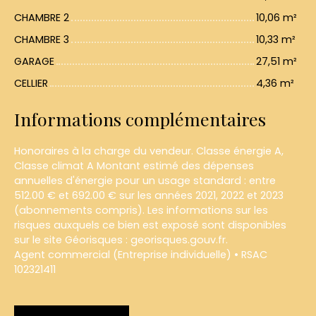
CHAMBRE 2
10,06 m²
CHAMBRE 3
10,33 m²
GARAGE
27,51 m²
CELLIER
4,36 m²
Informations complémentaires
Honoraires à la charge du vendeur. Classe énergie A,
Classe climat A Montant estimé des dépenses
annuelles d'énergie pour un usage standard : entre
512.00 € et 692.00 € sur les années 2021, 2022 et 2023
(abonnements compris). Les informations sur les
risques auxquels ce bien est exposé sont disponibles
sur le site Géorisques : georisques.gouv.fr.
Agent commercial (Entreprise individuelle) • RSAC
102321411