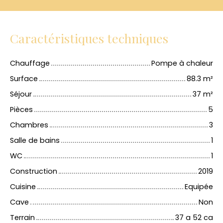
Caractéristiques techniques
Chauffage
Pompe à chaleur
Surface
88.3
m²
Séjour
37
m²
Pièces
5
Chambres
3
Salle de bains
1
WC
1
Construction
2019
Cuisine
Equipée
Cave
Non
Terrain
37 a 52 ca