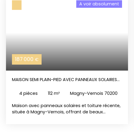
A voir absolument
187 000
€
MAISON SEMI PLAIN-PIED AVEC PANNEAUX SOLAIRES
ET TOITURE RÉCENTE
4
pièces
112
m²
Magny-Vernois 70200
Maison avec panneaux solaires et toiture récente,
située à Magny-Vernois, offrant de beaux
volumes et un agencement idéal avec une
véritable vie de plain-pied. Cette maison est
composée ainsi : - Au rez-de-chaussée : une