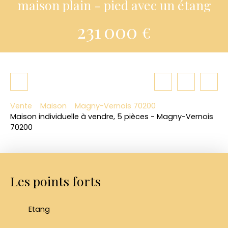
maison plain - pied avec un étang
231 000
€
Vente
Maison
Magny-Vernois 70200
Maison individuelle à vendre, 5 pièces - Magny-Vernois
70200
Les points forts
Etang