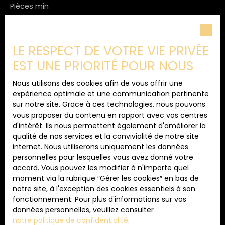
Pièces min
Aurélie KHALLOUK par téléphone au 07 62 26 09 72
ou par mail à l'adresse suivante a.
khallouk@immoduchene. com
J'accepte le traitement de mes données
personnelles conformément au RGPD. Si vous ne
LE RESPECT DE VOTRE VIE PRIVÉE
souhaitez pas faire l'objet de prospection
commerciale par voie téléphonique, vous pouvez
EST UNE PRIORITÉ POUR NOUS
vous inscrire gratuitement sur la liste d'opposition
au démarchage téléphonique, prévu par l'article
Nous utilisons des cookies afin de vous offrir une
L223-1 du code de la consommation, sur le site
expérience optimale et une communication pertinente
Internet www.bloctel.gouv.fr ou par courrier
sur notre site. Grace à ces technologies, nous pouvons
adressé à :
vous proposer du contenu en rapport avec vos centres
d'intérêt. Ils nous permettent également d'améliorer la
Société Worldline, Service Bloctel, CS 61311, 41013
qualité de nos services et la convivialité de notre site
BLOIS CEDEX.
internet. Nous utiliserons uniquement les données
personnelles pour lesquelles vous avez donné votre
Pour en savoir plus sur le traitement de vos
accord. Vous pouvez les modifier à n'importe quel
données personnelles, veuillez consulter notre
moment via la rubrique ″Gérer les cookies″ en bas de
politique de confidentialité
.
notre site, à l'exception des cookies essentiels à son
fonctionnement. Pour plus d'informations sur vos
données personnelles, veuillez consulter
notre politique de confidentialité
.
Recevoir des annonces