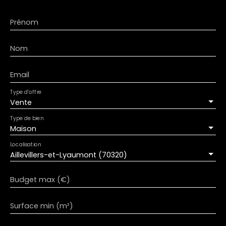
parfait pour profiter d’un extérieur
supplémentaire) et une petite chambre ou
Prénom
bureau, une salle de bains avec WC. Implantée sur
un terrain de 644 m², la propriété comprend
Nom
également un garage, une chaufferie et une
grande dépendance offrant de nombreuses
possibilités (stockage, atelier, aménagement…).
Email
Côté équipements, le bien est doté d’un système
Type d'offre
de chauffage performant avec une chaudière
Vente
bois récente (3 ans) et une chaudière fioul (6
ans). La maison est raccordée au tout-à-l’égout
Type de bien
et équipée de fenêtres PVC avec volets
Maison
électriques. Les + : - Belle surface habitable de 128
Localisation
m² - 4 chambres + pièce polyvalente - Double
Aillevillers-et-Lyaumont (70320)
système de chauffage - Volets électriques -
Dépendance spacieuse - Terrain agréable Une
Budget max (€)
maison fonctionnelle et évolutive, à découvrir
sans tarder ! Les informations sur les risques
auxquels ce bien est exposé sont disponibles sur
Surface min (m²)
le site Géorisques : www. georisques. gouv. fr. Pour
plus d'informations, n'hésitez pas à contacter