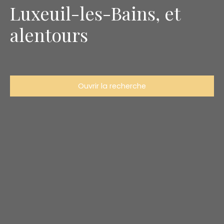
Luxeuil-les-Bains, et
alentours
Ouvrir la recherche
Type d'offre
Vente
Type de bien
Maison
Localisation
Aillevillers-et-Lyaumont (70320)
Budget max (€)