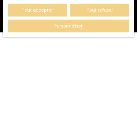
Tout accepter
Tout refuser
Personnaliser
JE RECHERCHE UN BIEN
Location appartement Luxeuil-les-Bains (70300)
Vente maison Luxeuil-les-Bains (70300)
Location appartement Lure (70200)
Vente immeuble Luxeuil-les-Bains (70300)
Vente maison Lure (70200)
Vente maison Saint-Loup-sur-Semouse (70800)