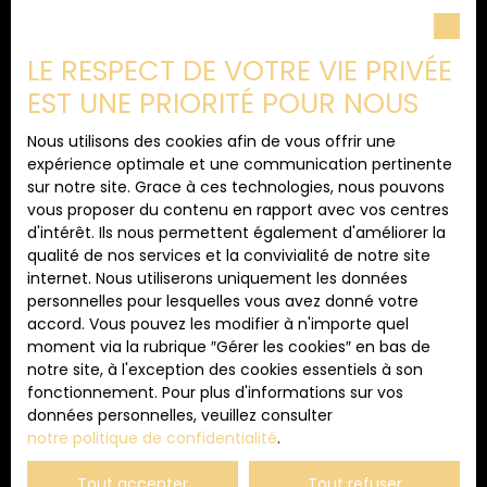
J'accepte le traitement de mes données
personnelles conformément au RGPD. Si vous ne
souhaitez pas faire l'objet de prospection
LE RESPECT DE VOTRE VIE PRIVÉE
commerciale par voie téléphonique, vous pouvez
EST UNE PRIORITÉ POUR NOUS
vous inscrire gratuitement sur la liste d'opposition
au démarchage téléphonique, prévu par l'article
L223-1 du code de la consommation, sur le site
Nous utilisons des cookies afin de vous offrir une
Internet www.bloctel.gouv.fr ou par courrier
expérience optimale et une communication pertinente
adressé à :
sur notre site. Grace à ces technologies, nous pouvons
vous proposer du contenu en rapport avec vos centres
Société Worldline, Service Bloctel, CS 61311, 41013
d'intérêt. Ils nous permettent également d'améliorer la
BLOIS CEDEX.
qualité de nos services et la convivialité de notre site
internet. Nous utiliserons uniquement les données
Pour en savoir plus sur le traitement de vos
personnelles pour lesquelles vous avez donné votre
données personnelles, veuillez consulter notre
accord. Vous pouvez les modifier à n'importe quel
politique de confidentialité
.
moment via la rubrique ″Gérer les cookies″ en bas de
notre site, à l'exception des cookies essentiels à son
fonctionnement. Pour plus d'informations sur vos
données personnelles, veuillez consulter
Recevoir des annonces
notre politique de confidentialité
.
Tout accepter
Tout refuser