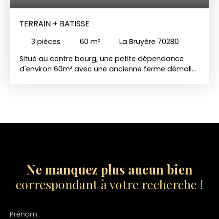
TERRAIN + BATISSE
3
pièces
60
m²
La Bruyère 70280
Situé au centre bourg, une petite dépendance
d'environ 60m² avec une ancienne ferme démolie
sur une superficie de terrain de 2829 ares
entièrement constructible. Deux dépendances sur
le terrain. Pour plus de renseignements, me
contacter directement Mr LARRIERE Vivien 06 81 01
03 33
Ne manquez plus aucun bien
correspondant à votre recherche !
Prénom