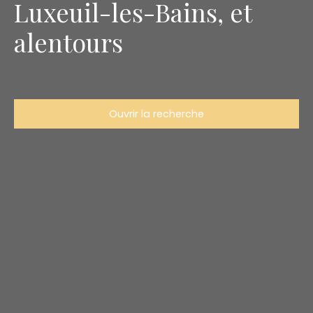
Luxeuil-les-Bains, et
alentours
Ouvrir la recherche
Type d'offre
Vente
Type de bien
Maison
Localisation
La Bruyère (70280)
Budget max (€)