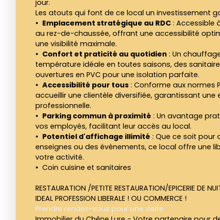
jour.
Les atouts qui font de ce local un investissement 
Emplacement stratégique au RDC
: Accessible à
au rez-de-chaussée, offrant une accessibilité optim
une visibilité maximale.
Confort et praticité au quotidien
: Un chauffage
température idéale en toutes saisons, des sanitai
ouvertures en PVC pour une isolation parfaite.
Accessibilité pour tous
: Conforme aux normes PM
accueillir une clientèle diversifiée, garantissant une
professionnelle.
Parking commun à proximité
: Un avantage prat
vos employés, facilitant leur accès au local.
Potentiel d'affichage illimité
: Que ce soit pour
enseignes ou des événements, ce local offre une lib
votre activité.
Coin cuisine et sanitaires
RESTAURATION /PETITE RESTAURATION/EPICERIE DE NU
IDEAL PROFESSION LIBERALE ! OU COMMERCE !
Prendre rendez-vous pour une visite
Immobilier du Chêne Lure - Votre partenaire pour 