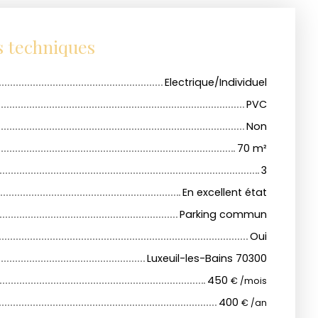
s techniques
Electrique/Individuel
PVC
Non
70
m²
3
En excellent état
Parking commun
Oui
Luxeuil-les-Bains 70300
450
€ /mois
400
€ /an