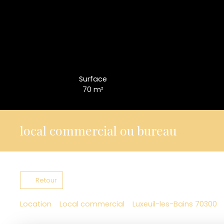
Surface
70
m²
local commercial ou bureau
Retour
Location
Local commercial
Luxeuil-les-Bains 70300