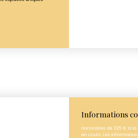
Informations c
Honoraires de 225 € à la
en cours. Les information