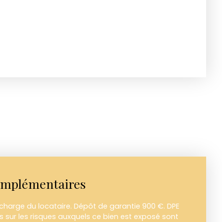
omplémentaires
 charge du locataire. Dépôt de garantie 900 €. DPE
s sur les risques auxquels ce bien est exposé sont