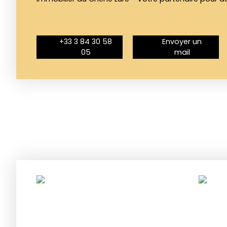
+33 3 84 30 58
Envoyer un
05
mail