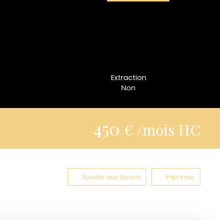
Extraction
Non
450
€ /mois HC
Ajouter aux favoris
Imprimer