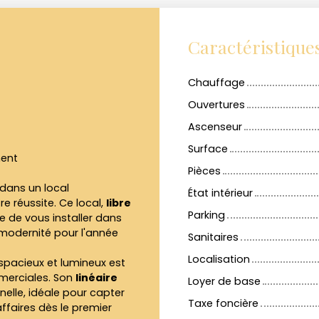
Caractéristique
Chauffage
Ouvertures
Ascenseur
Surface
ment
Pièces
 dans un local
État intérieur
 réussite. Ce local,
libre
Parking
e de vous installer dans
 modernité pour l'année
Sanitaires
Localisation
 spacieux et lumineux est
mmerciales. Son
linéaire
Loyer de base
nnelle, idéale pour capter
Taxe foncière
affaires dès le premier