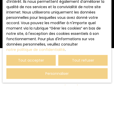
d'intérêt. Ils nous permettent également d'améliorer la
politique de confidentialité
.
qualité de nos services et la convivialité de notre site
internet. Nous utiliserons uniquement les données
personnelles pour lesquelles vous avez donné votre
Recevoir des annonces
accord. Vous pouvez les modifier à n'importe quel
moment via la rubrique ″Gérer les cookies″ en bas de
notre site, à l'exception des cookies essentiels à son
fonctionnement. Pour plus d'informations sur vos
données personnelles, veuillez consulter
notre politique de confidentialité
.
Tout accepter
Tout refuser
JE RECHERCHE UN BIEN
Personnaliser
Location appartement Luxeuil-les-Bains (70300)
Vente maison Luxeuil-les-Bains (70300)
Location appartement Lure (70200)
Vente immeuble Luxeuil-les-Bains (70300)
Vente maison Lure (70200)