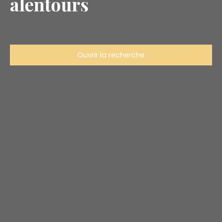
alentours
Ouvrir la recherche
Type d'offre
Location
Type de bien
Maison
Localisation
Froideconche (70300)
Loyer max (€/mois)
Surface min (m²)