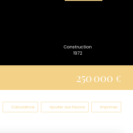
Construction
1972
250 000
€
Calculatrice
Ajouter aux favoris
Imprimer