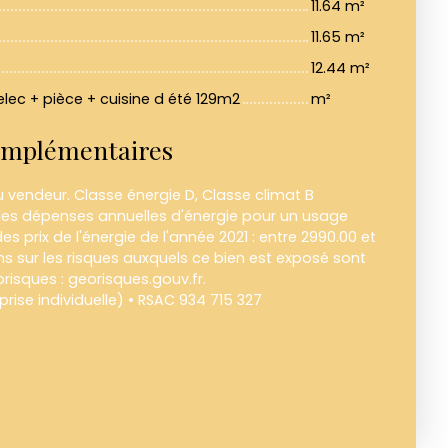
11.64 m²
11.65 m²
12.44 m²
elec + pièce + cuisine d été 129m2
m²
omplémentaires
 vendeur. Classe énergie D, Classe climat B
s dépenses annuelles d'énergie pour un usage
des prix de l'énergie de l'année 2021 : entre 2990.00 et
ns sur les risques auxquels ce bien est exposé sont
orisques : georisques.gouv.fr.
ise individuelle) • RSAC 934 715 327