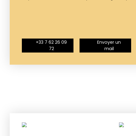
+33 7 62 26 09
Envoyer un
72
mail