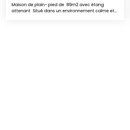
Maison de plain- pied de 89m2 avec étang
attenant Situé dans un environnement calme et
verdoyant, alliant confort moderne et
performances énergétiques de qualité (DPE : A).
Édifiée sur un terrain plat et arboré de 3752 m2 ,
cette propriété parfaitement entretenue avec ses
équipements haut de gamme séduit par des
équipements récents : pompe à chaleur air /
eauUn vaste séjour/cuisine lumineux,Une cuisine
moderne et fonctionnelle,Un WC indépendant,Une
salle de bain avec douche italienneTrois
chambres avec placard intégréUn garage
isoléSituation géographique idéale : à proximité
de Lure ( 6mins ), Luxeuil ( 20mins) et Belfort
(32mins) Les plus : Maison impeccablement
entretenue, aucun travaux à prévoirExcellente
performance énergétiqueEnvironnement paisible
et verdoyant Bien rare sur le secteurLes
informations sur les risques auxquels ce bien est
exposé sont disponibles sur le site Géorisques :
www. georisques. gouv. fr Pour plus