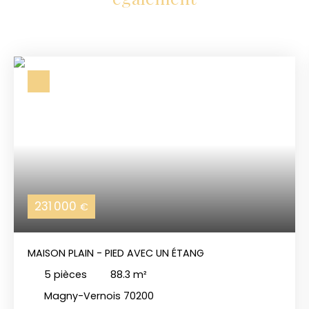
231 000
€
MAISON PLAIN - PIED AVEC UN ÉTANG
5
pièces
88.3
m²
Magny-Vernois 70200